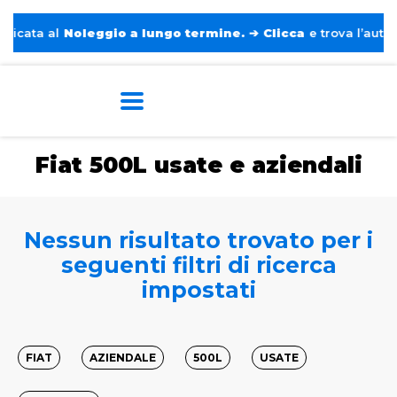
ata al
Noleggio a lungo termine.
➔
Clicca
e trova l’auto per
Home
Auto usate e aziendali
Fiat
500L
Fiat 500L usate e aziendali
Nessun risultato trovato per i
seguenti filtri di ricerca
impostati
FIAT
AZIENDALE
500L
USATE