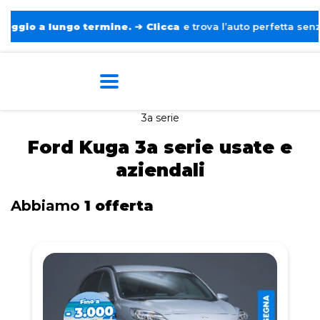
o a lungo termine.
➔
Clicca
e trova l’auto perfetta senza pens
Home
Auto usate e aziendali
Ford
Kuga
3a serie
Ford Kuga 3a serie usate e
aziendali
Abbiamo
1 offerta