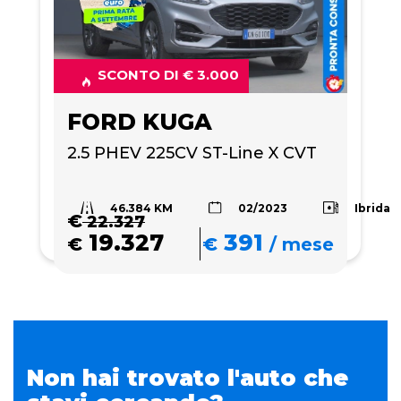
SCONTO DI € 3.000
FORD KUGA
2.5 PHEV 225CV ST-Line X CVT
46.384 KM
Ibrida
02/2023
€
22.327
19.327
391
€
€
/
mese
Non hai trovato l'auto che