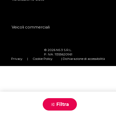
Veicoli commerciali
© 2026 NS 3 S.R.L.
P. IVA: 11355620961
Privacy
|
Cookie Policy
| Dichiarazione di accessibilità
Chiamaci
Filtra