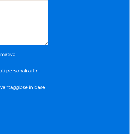
ormativo
i personali ai fini
e vantaggiose in base