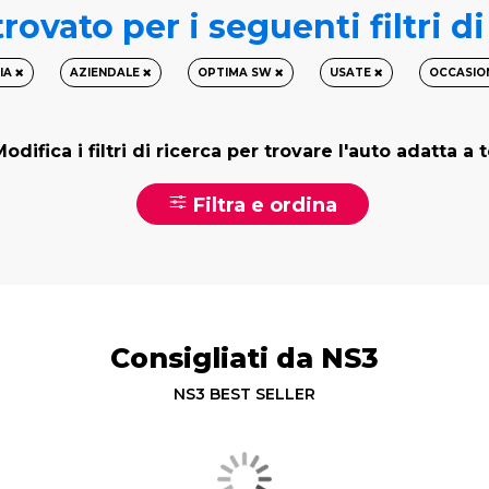
rovato per i seguenti filtri d
IA
AZIENDALE
OPTIMA SW
USATE
OCCASIO
odifica i filtri di ricerca per trovare l'auto adatta a 
Filtra e ordina
Consigliati da NS3
NS3 BEST SELLER