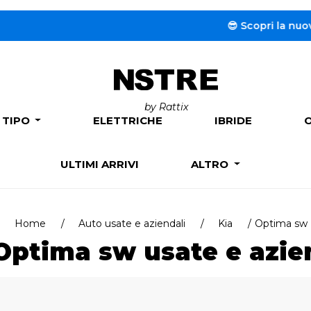
😎 Scopri la nuova sez
by Rattix
 TIPO
ELETTRICHE
IBRIDE
ULTIMI ARRIVI
ALTRO
Home
Auto usate e aziendali
Kia
Optima sw
Optima sw usate e azie