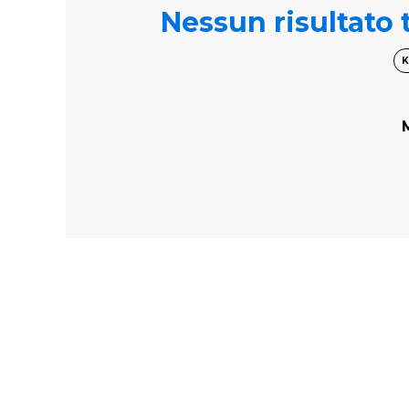
Nessun risultato t
K
M