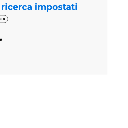
i ricerca impostati
NI
te