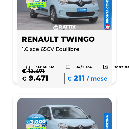
RENAULT TWINGO
1.0 sce 65CV Equilibre
31.860 KM
Benzin
04/2024
€
12.471
9.471
211
€
€
/
mese