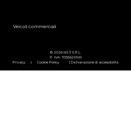
Veicoli commerciali
© 2026 NS 3 S.R.L.
P. IVA: 11355620961
Privacy
|
Cookie Policy
| Dichiarazione di accessibilità