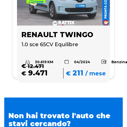
RENAULT TWINGO
1.0 sce 65CV Equilibre
30.619 KM
Benzin
04/2024
€
12.471
9.471
211
€
€
/
mese
Non hai trovato l'auto che
stavi cercando?