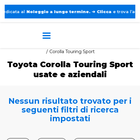
icata al
Noleggio a lungo termine.
➔
Clicca
e trova l’auto p
Home
Auto usate e aziendali
Toyota
Corolla Touring Sport
Toyota Corolla Touring Sport
usate e aziendali
Nessun risultato trovato per i
seguenti filtri di ricerca
impostati