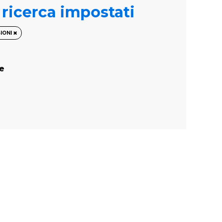
i ricerca impostati
IONI
te