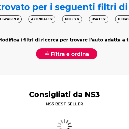
rovato per i seguenti filtri d
KSWAGEN
AZIENDALE
GOLF 7
USATE
OCCAS
odifica i filtri di ricerca per trovare l'auto adatta a 
Filtra e ordina
Consigliati da NS3
NS3 BEST SELLER