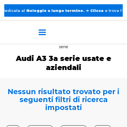
dicata al
Noleggio a lungo termine.
➔
Clicca
e trova l’auto 
Home
Auto usate e aziendali
Audi
A3 3a
serie
Audi A3 3a serie usate e
aziendali
Nessun risultato trovato per i
seguenti filtri di ricerca
impostati