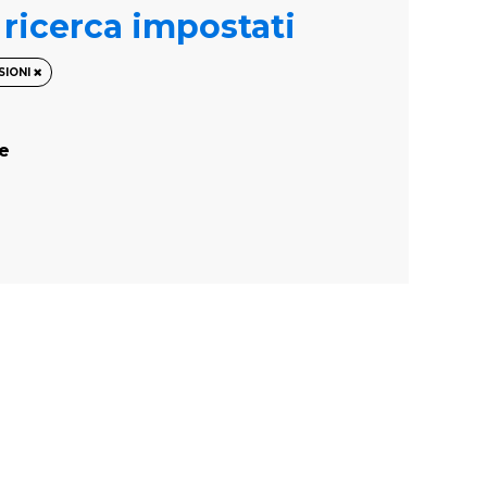
i ricerca impostati
SIONI
te