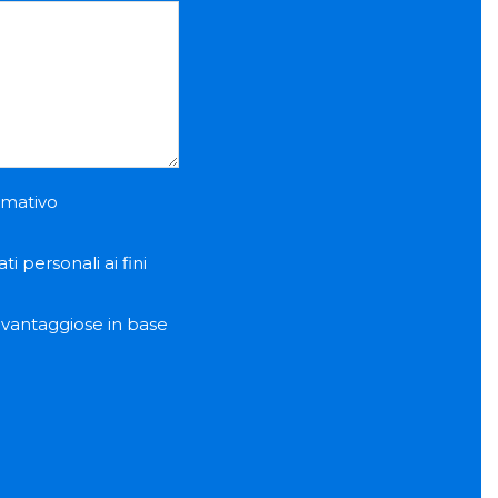
ormativo
i personali ai fini
e vantaggiose in base