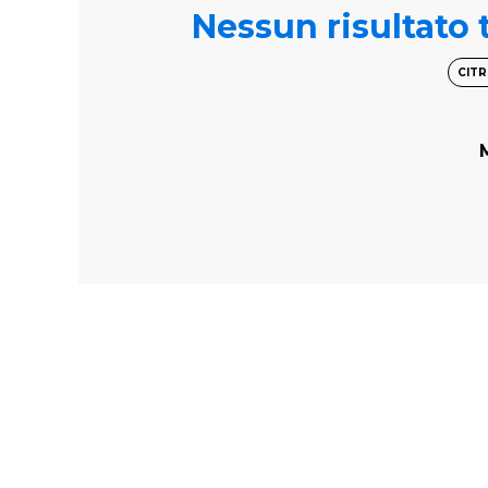
Nessun risultato t
CIT
M