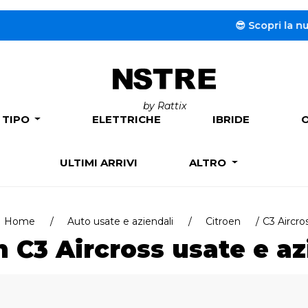
😎 Scopri la nuova s
by Rattix
 TIPO
ELETTRICHE
IBRIDE
ULTIMI ARRIVI
ALTRO
Home
Auto usate e aziendali
Citroen
C3 Aircro
n C3 Aircross usate e az