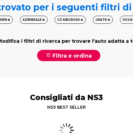
rovato per i seguenti filtri d
ROEN
AZIENDALE
C3 AIRCROSS
USATE
OCCA
odifica i filtri di ricerca per trovare l'auto adatta a 
Filtra e ordina
Consigliati da NS3
NS3 BEST SELLER