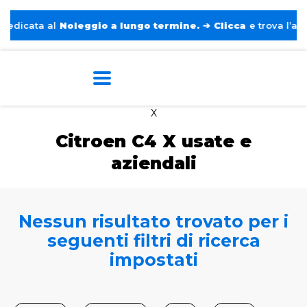
dicata al
Noleggio a lungo termine.
➔
Clicca
e trova l’auto 
Home
Auto usate e aziendali
Citroen
C4
X
Citroen C4 X usate e
aziendali
Nessun risultato trovato per i
seguenti filtri di ricerca
impostati