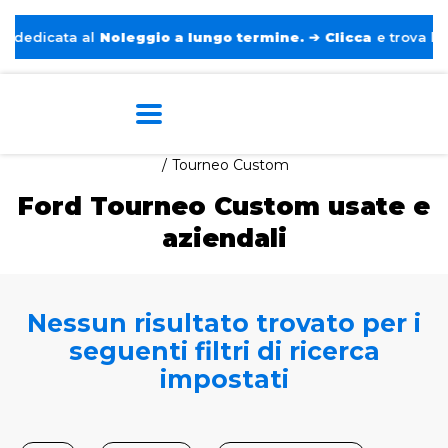
edicata al
Noleggio a lungo termine.
➔
Clicca
e trova l’auto
Home
Auto usate e aziendali
Ford
Tourneo Custom
Ford Tourneo Custom usate e
aziendali
Nessun risultato trovato per i
seguenti filtri di ricerca
impostati