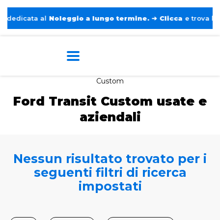
edicata al
Noleggio a lungo termine.
➔
Clicca
e trova l’auto
Home
Auto usate e aziendali
Ford
Transit
Custom
Ford Transit Custom usate e
aziendali
Nessun risultato trovato per i
seguenti filtri di ricerca
impostati