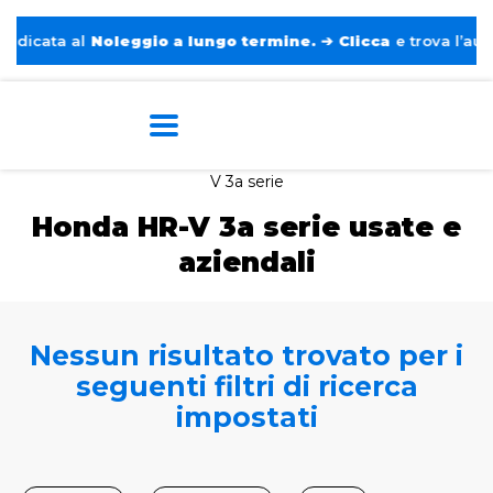
icata al
Noleggio a lungo termine.
➔
Clicca
e trova l’auto p
Home
Auto usate e aziendali
Honda
HR-
V 3a serie
Honda HR-V 3a serie usate e
aziendali
Nessun risultato trovato per i
seguenti filtri di ricerca
impostati