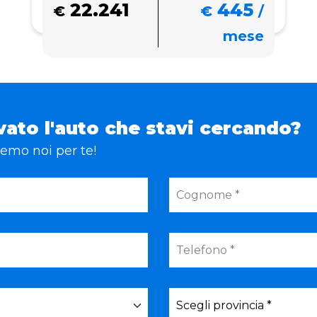
22.241
445
€
€
/
mese
vato l'auto che stavi cercando?
eremo noi per te!