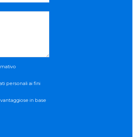
ormativo
i personali ai fini
e vantaggiose in base