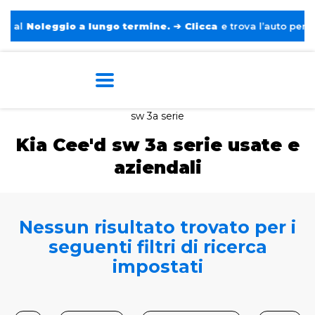
al
Noleggio a lungo termine.
➔
Clicca
e trova l’auto perfetta
Home
Auto usate e aziendali
Kia
Cee'd
sw 3a serie
Kia Cee'd sw 3a serie usate e
aziendali
Nessun risultato trovato per i
seguenti filtri di ricerca
impostati