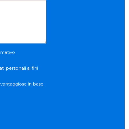
ormativo
i personali ai fini
e vantaggiose in base