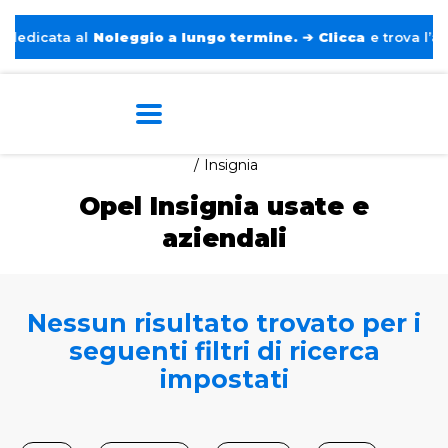
dicata al
Noleggio a lungo termine.
➔
Clicca
e trova l’auto 
Home
Auto usate e aziendali
Opel
Insignia
Opel Insignia usate e
aziendali
Nessun risultato trovato per i
seguenti filtri di ricerca
impostati