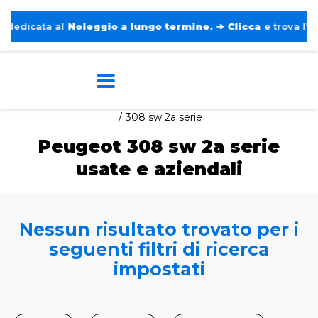
edicata al
Noleggio a lungo termine.
➔
Clicca
e trova l’auto
Home
Auto usate e aziendali
Peugeot
308 sw 2a serie
Peugeot 308 sw 2a serie
usate e aziendali
Nessun risultato trovato per i
seguenti filtri di ricerca
impostati