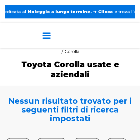
dicata al
Noleggio a lungo termine.
➔
Clicca
e trova l’auto 
Home
Auto usate e aziendali
Toyota
Corolla
Toyota Corolla usate e
aziendali
Nessun risultato trovato per i
seguenti filtri di ricerca
impostati