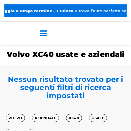
gio a lungo termine.
➔
Clicca
e trova l’auto perfetta senza pe
Home
Auto usate e aziendali
Volvo
XC40
Volvo XC40 usate e aziendali
Nessun risultato trovato per i
seguenti filtri di ricerca
impostati
VOLVO
AZIENDALE
XC40
USATE