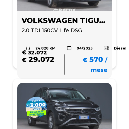
VOLKSWAGEN TIGUAN
2.0 TDI 150CV Life DSG
24.828 KM
Diesel
04/2025
€
32.072
29.072
570
€
€
/
mese