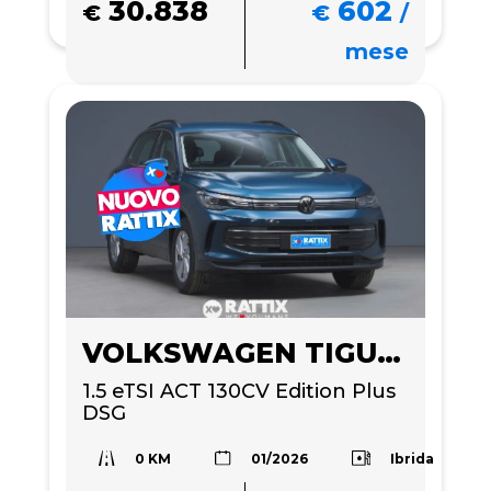
30.838
602
€
€
/
mese
VOLKSWAGEN TIGUAN
1.5 eTSI ACT 130CV Edition Plus 
DSG
0 KM
Ibrida
01/2026