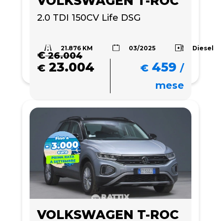
VOLKSWAGEN T-ROC
2.0 TDI 150CV Life DSG
21.876 KM
Diesel
03/2025
€
26.004
23.004
459
€
€
/
mese
VOLKSWAGEN T-ROC