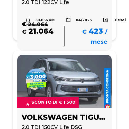
2.0 TDI 122CV Life
50.056 KM
Diesel
04/2023
€
24.064
21.064
423
€
€
/
mese
SCONTO DI € 1.500
VOLKSWAGEN TIGUAN
2.0 TDI 150CV Life DSG