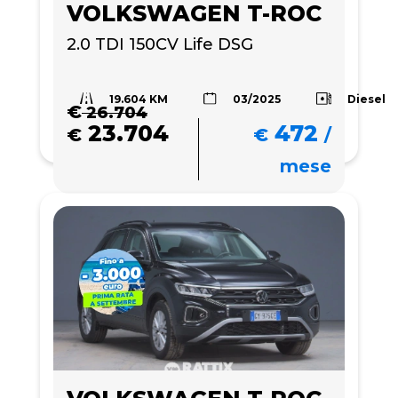
VOLKSWAGEN T-ROC
2.0 TDI 150CV Life DSG
19.604 KM
Diesel
03/2025
€
26.704
23.704
472
€
€
/
mese