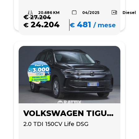
20.686 KM
Diesel
04/2025
€
27.204
24.204
481
€
€
/
mese
VOLKSWAGEN TIGUAN
2.0 TDI 150CV Life DSG