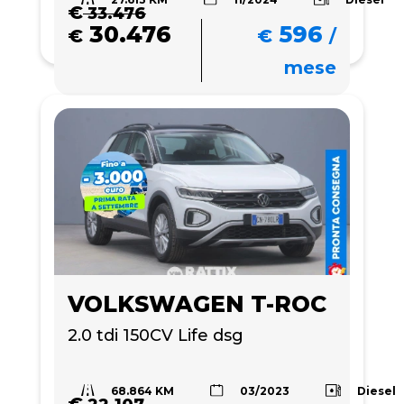
€
33.476
30.476
596
€
€
/
mese
VOLKSWAGEN T-ROC
2.0 tdi 150CV Life dsg
68.864 KM
Diesel
03/2023
€