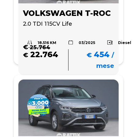
VOLKSWAGEN T-ROC
2.0 TDI 115CV Life
18.516 KM
Diesel
03/2025
€
25.764
22.764
454
€
€
/
mese