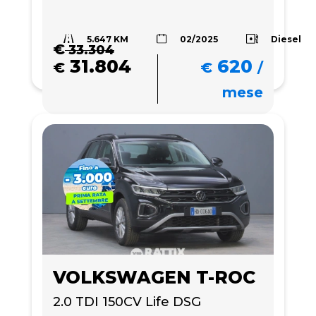
5.647 KM
Diesel
02/2025
€
33.304
31.804
620
€
€
/
mese
VOLKSWAGEN T-ROC
2.0 TDI 150CV Life DSG