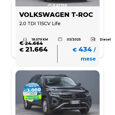
VOLKSWAGEN T-ROC
2.0 TDI 115CV Life 
18.579 KM
Diesel
03/2025
€
24.664
21.664
434
€
€
/
mese