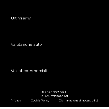
Ultimi arrivi
Valutazione auto
Veicoli commerciali
© 2026 NS 3 S.R.L.
P. IVA: 11355620961
Privacy
|
Cookie Policy
| Dichiarazione di accessibilità