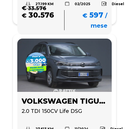
27.199 KM
Diesel
02/2025
€
33.576
30.576
597
€
€
/
mese
VOLKSWAGEN TIGUAN
2.0 TDI 150CV Life DSG
27.613 KM
Diesel
11/2024