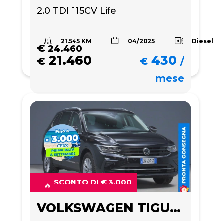
2.0 TDI 115CV Life
21.545 KM
Diesel
04/2025
€
24.460
21.460
430
€
€
/
mese
SCONTO DI € 3.000
VOLKSWAGEN TIGUAN