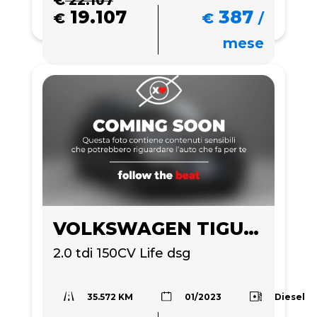
22.107
19.107
387
€
€
/
mese
VOLKSWAGEN TIGUAN
2.0 tdi 150CV Life dsg
35.572 KM
Diesel
01/2023