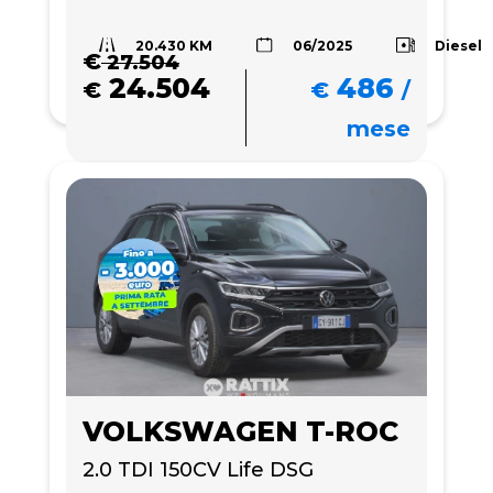
20.430 KM
Diesel
06/2025
€
27.504
24.504
486
€
€
/
mese
VOLKSWAGEN T-ROC
2.0 TDI 150CV Life DSG