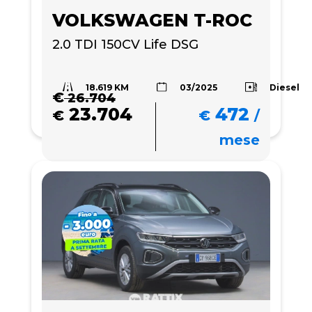
VOLKSWAGEN T-ROC
2.0 TDI 150CV Life DSG
18.619 KM
Diesel
03/2025
€
26.704
23.704
472
€
€
/
mese