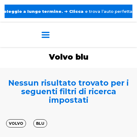
eggio a lungo termine.
➔
Clicca
e trova l’auto perfetta senz
Home
Tags
Volvo
Blu
Volvo blu
Nessun risultato trovato per i
seguenti filtri di ricerca
impostati
VOLVO
BLU