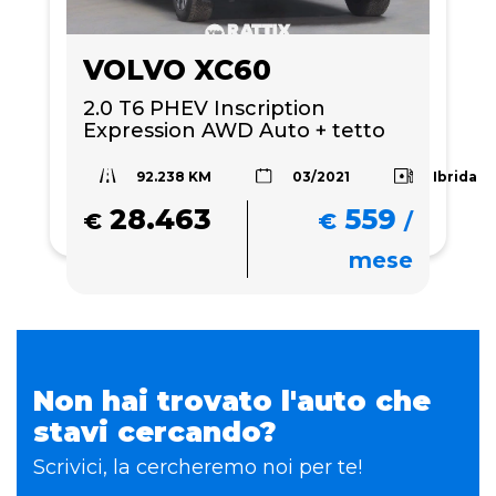
VOLVO XC60
2.0 T6 PHEV Inscription 
Expression AWD Auto + tetto 
apribile
92.238 KM
Ibrida
03/2021
28.463
559
€
€
/
mese
Non hai trovato l'auto che
stavi cercando?
Scrivici, la cercheremo noi per te!