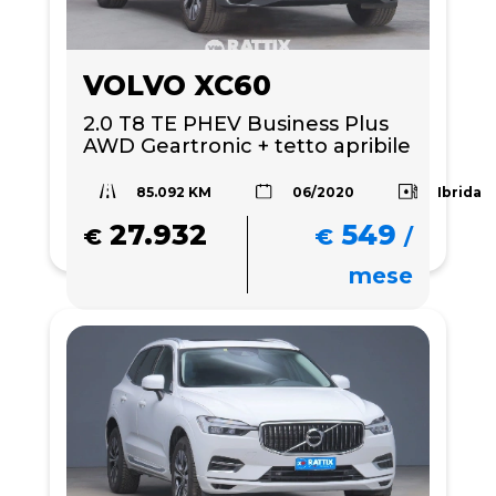
VOLVO XC60
2.0 T8 TE PHEV Business Plus 
AWD Geartronic + tetto apribile
85.092 KM
Ibrida
06/2020
27.932
549
€
€
/
mese