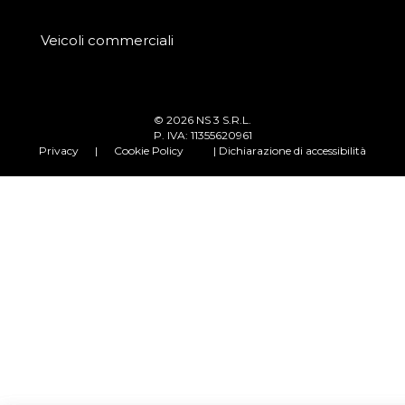
Veicoli commerciali
© 2026 NS 3 S.R.L.
P. IVA: 11355620961
Privacy
|
Cookie Policy
| Dichiarazione di accessibilità