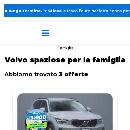
go termine.
➔
Clicca
e trova l’auto perfetta senza pensieri. ❤️
Home
Tags
Volvo
Spaziose per la
famiglia
Volvo spaziose per la famiglia
Abbiamo trovato
3 offerte