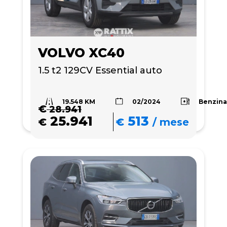
VOLVO XC40
1.5 t2 129CV Essential auto
19.548 KM
Benzin
02/2024
€
28.941
25.941
513
€
€
/
mese